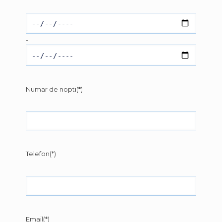
-
Numar de nopti(*)
Telefon(*)
Email(*)