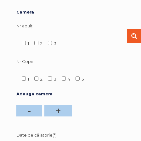
Camera
Nr adulți
1
2
3
Nr Copii
1
2
3
4
5
Adauga camera
-
+
Date de călătorie(*)