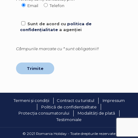
Email
Telefon
Sunt de acord cu
politica de
confidențialitate
a agenției
Câmpurile marcate cu * sunt obligatorii!!
Termeni și condiții
Contract cu turistul
Impressum
Politică de confidențialitate
Protecția consumatorului
Modalități de plată
Testimoniale
© 2021 Romania Holiday - Toate drepturile rezervate