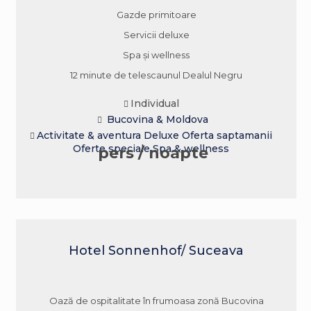
Gazde primitoare
Servicii deluxe
Spa şi wellness
12 minute de telescaunul Dealul Negru
Individual
Bucovina & Moldova
Activitate & aventura
Deluxe
Oferta saptamanii
Oferte speciale
Spa & wellness
pers / noapte
Hotel Sonnenhof/ Suceava
Oază de ospitalitate în frumoasa zonă Bucovina