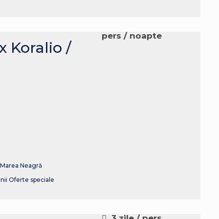
pers / noapte
 Koralio /
& Marea Neagră
nii
Oferte speciale
3 zile
/ pers