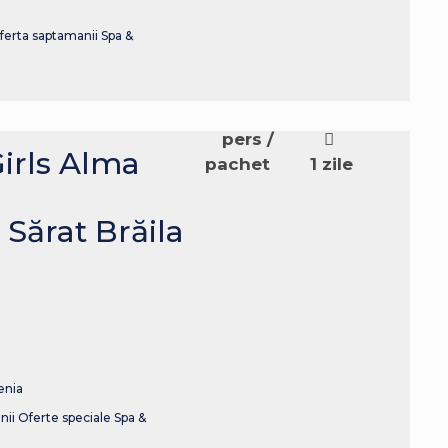
ferta saptamanii
Spa &
pers /
irls Alma
pachet
1 zile
 Sărat Brăila
enia
nii
Oferte speciale
Spa &