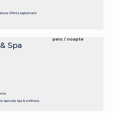
eluxe
Oferta saptamanii
pers / noapte
 & Spa
enia
te speciale
Spa & wellness