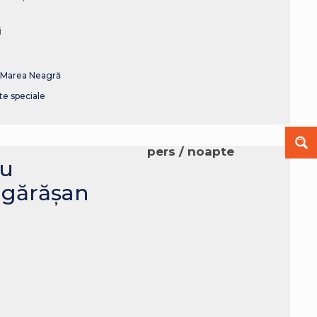
i
& Marea Neagră
te speciale
pers / noapte
cu
făgărășan