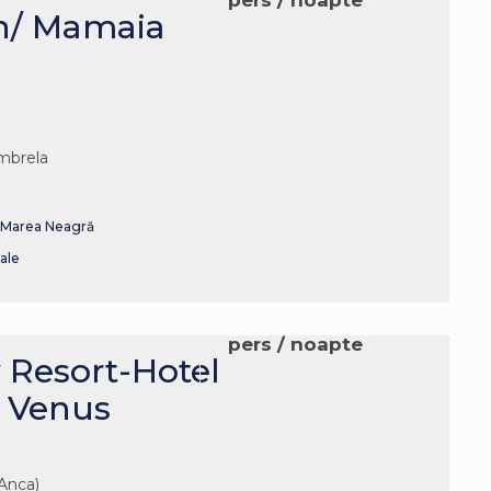
pers / noapte
n/ Mamaia
umbrela
& Marea Neagră
ale
pers / noapte
 Resort-Hotel
a/ Venus
Anca)