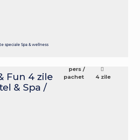
a
te speciale
Spa & wellness
pers /
& Fun 4 zile
pachet
4 zile
el & Spa /