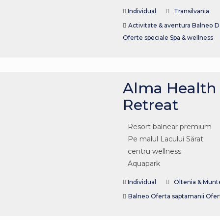
Individual
Transilvania
Activitate & aventura
Balneo
D
Oferte speciale
Spa & wellness
Alma Health
Retreat
Resort balnear premium
Pe malul Lacului Sărat
centru wellness
Aquapark
Individual
Oltenia & Munt
Balneo
Oferta saptamanii
Ofer