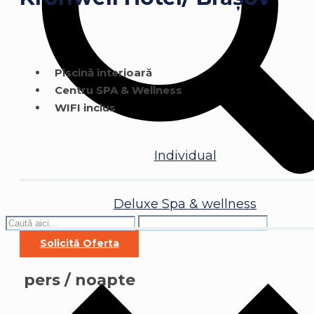
Piscină interioară
Centru SPA & Wellness
WIFI inclus
Individual
Deluxe
Spa & wellness
Solicită Oferta
pers / noapte