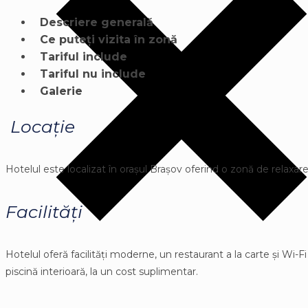
Descriere generală
Ce puteți vizita în zonă
Tariful include
Tariful nu include
Galerie
Locație
Hotelul este localizat în orașul Brașov oferind o zonă de relaxare ș
Facilități
Hotelul oferă facilități moderne, un restaurant a la carte și Wi-
piscină interioară, la un cost suplimentar.