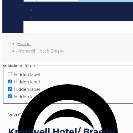
Home
Kronwell Hotel/ Brașov
Search
Generic filters
Hidden label
Hidden label
Hidden label
Hidden label
Vezi Galerie
Kronwell Hotel/ Brașov