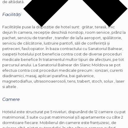
de altădată.
Facilități
Facilitățile puse la dispoziție de hotel sunt: grătar, terasă, mic
dejun în camera, recepţie deschisă nonstop, room service, prânz la
pachet, serviciu de transfer , transfer de la/la aeroport, spălătorie,
serviciu de călcătorie, lustruire pantofi, săli de conferinţă şi
petreceri, fax/copiator. În baza contractului cu Sanatoriul Balnear,
oaspeţii hotelului pot beneficia contra cost de diverse proceduri
medicale benefice în tratamentul multor tipuri de afecţiuni, pe tot
parcursul anului. La Sanatoriul Balnear din Slanic Moldova se pot
efectua contra cost proceduri medicale precum : ionizari, curenti
diadinamici, masaj, aplicari parafina, bai galvanice,
magnetodiaflux, ultrasonoaerosoli, tens, trabert, stoch, solux , laser
si altele .
Camere
Hotelul este structurat pe 5 niveluri, dispunând de 12 camere cu pat
matrimonial, 3 suite cu pat matrimonial şi3 apartamente cu câte 2
dormitoare fiecare. Mobilierul din camere este franţuzesc, de
culoare albă, pictat cu trandafiri, în alte câteva camere având