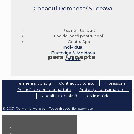
Conacul Domnesc/ Suceava
Piscină interioară
Loc de joacă pentru copii
Centru Spa
Individual
Bucovina & Moldova
pers / noapte
Deluxe
Termeni și condiții
Contract cu turistul
Impressum
Politică de confidențialitate
Protecția consumatorului
Modalități de plată
Testimoniale
© 2021 Romania Holiday - Toate drepturile rezervate