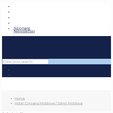
Abonare
Newsletter
Home
Hotel Coroana Moldovei / Slănic Moldova