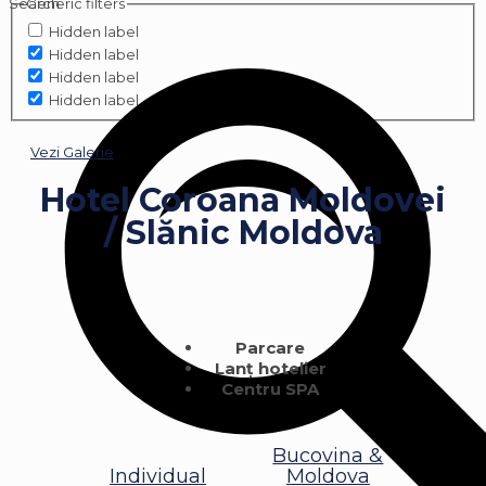
Search
Generic filters
Hidden label
Hidden label
Hidden label
Hidden label
Vezi Galerie
Hotel Coroana Moldovei
/ Slănic Moldova
Parcare
Lanț hotelier
Centru SPA
Bucovina &
Individual
Moldova