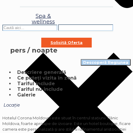
Spa &
wellness
Solicită Oferta
pers / noapte
Descoperă Regiunea
Descriere generală
Ce puteți vizita în zonă
Tariful include
Tariful nu include
Galerie
Locație
Hotelul Corona Moldovei este situat în centrul stațiunii Slănic
Moldova, foarte aproape de izvoare. Este un hotel boutique, ficare
camera este personalizată și are stilul si rafinamentul aristocrației