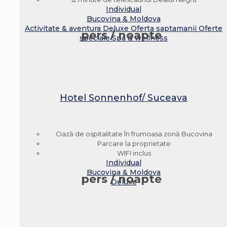
Individual
Bucovina & Moldova
Activitate & aventura
Deluxe
Oferta saptamanii
Oferte
pers / noapte
speciale
Spa & wellness
Hotel Sonnenhof/ Suceava
Oază de ospitalitate în frumoasa zonă Bucovina
Parcare la proprietate
WIFI inclus
Individual
Bucovina & Moldova
pers / noapte
Deluxe