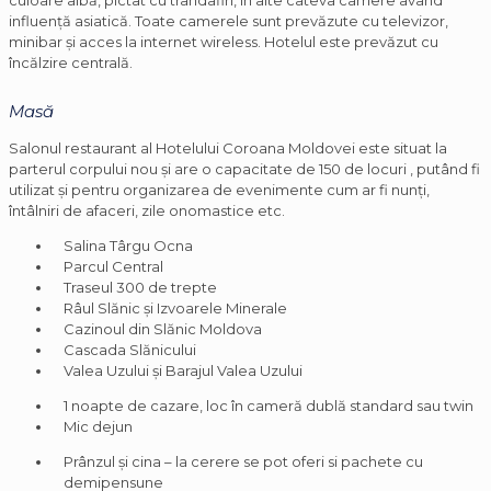
influenţă asiatică. Toate camerele sunt prevăzute cu televizor,
minibar şi acces la internet wireless. Hotelul este prevăzut cu
încălzire centrală.
Masă
Salonul restaurant al Hotelului Coroana Moldovei este situat la
parterul corpului nou şi are o capacitate de 150 de locuri , putând fi
utilizat şi pentru organizarea de evenimente cum ar fi nunţi,
întâlniri de afaceri, zile onomastice etc.
Salina Târgu Ocna
Parcul Central
Traseul 300 de trepte
Râul Slănic și Izvoarele Minerale
Cazinoul din Slănic Moldova
Cascada Slănicului
Valea Uzului și Barajul Valea Uzului
1 noapte de cazare, loc în cameră dublă standard sau twin
Mic dejun
Prânzul și cina – la cerere se pot oferi si pachete cu
demipensune