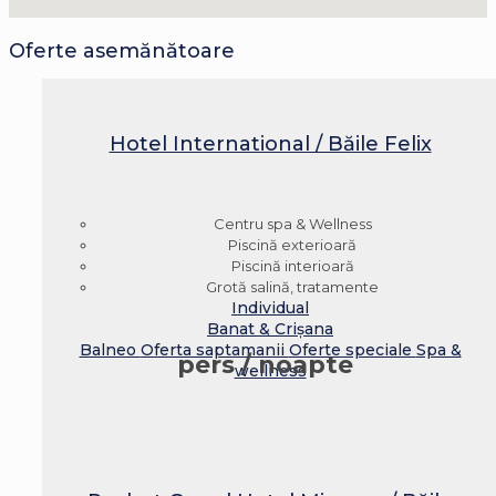
Oferte asemănătoare
Hotel International / Băile Felix
Centru spa & Wellness
Piscină exterioară
Piscină interioară
Grotă salină, tratamente
Individual
Banat & Crișana
Balneo
Oferta saptamanii
Oferte speciale
Spa &
pers / noapte
wellness