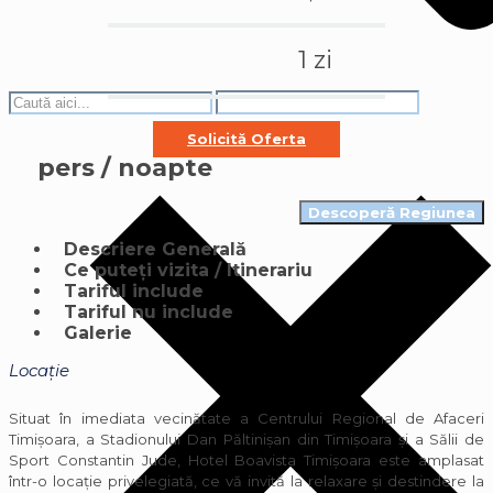
1 zi
Solicită Oferta
pers / noapte
Descoperă Regiunea
Descriere Generală
Ce puteți vizita / Itinerariu
Tariful include
Tariful nu include
Galerie
Locație
Situat în imediata vecinătate a Centrului Regional de Afaceri
Timișoara, a Stadionului Dan Păltinișan din Timișoara și a Sălii de
Sport Constantin Jude, Hotel Boavista Timișoara este amplasat
într-o locație privelegiată, ce vă invită la relaxare și destindere la