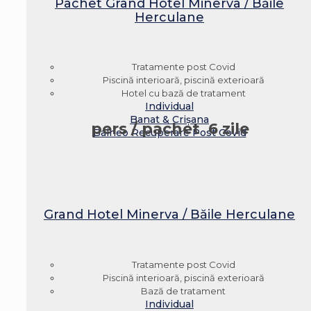
Pachet Grand Hotel Minerva / Băile
Herculane
Tratamente post Covid
Piscină interioară, piscină exterioară
Hotel cu bază de tratament
Individual
Banat & Crișana
pers / pachet
6 zile
Balneo
Recuperare Post Covid
Grand Hotel Minerva / Băile Herculane
Tratamente post Covid
Piscină interioară, piscină exterioară
Bază de tratament
Individual