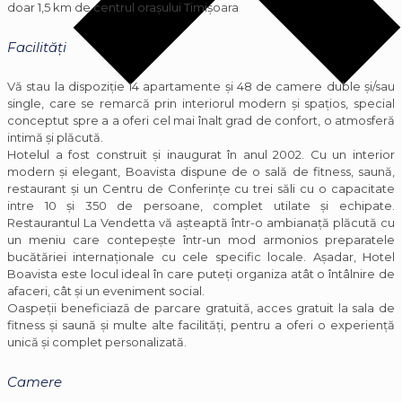
doar 1,5 km de centrul orașului Timișoara
Facilități
Vă stau la dispoziție 14 apartamente și 48 de camere duble și/sau
single, care se remarcă prin interiorul modern și spațios, special
conceptut spre a a oferi cel mai înalt grad de confort, o atmosferă
intimă și plăcută.
Hotelul a fost construit și inaugurat în anul 2002. Cu un interior
modern și elegant, Boavista dispune de o sală de fitness, saună,
restaurant și un Centru de Conferințe cu trei săli cu o capacitate
intre 10 și 350 de persoane, complet utilate și echipate.
Restaurantul La Vendetta vă așteaptă într-o ambianață plăcută cu
un meniu care contepește într-un mod armonios preparatele
bucătăriei internaționale cu cele specific locale. Așadar, Hotel
Boavista este locul ideal în care puteți organiza atât o întâlnire de
afaceri, cât și un eveniment social.
Oaspeții beneficiază de parcare gratuită, acces gratuit la sala de
fitness și saună și multe alte facilități, pentru a oferi o experiență
unică și complet personalizată.
Camere