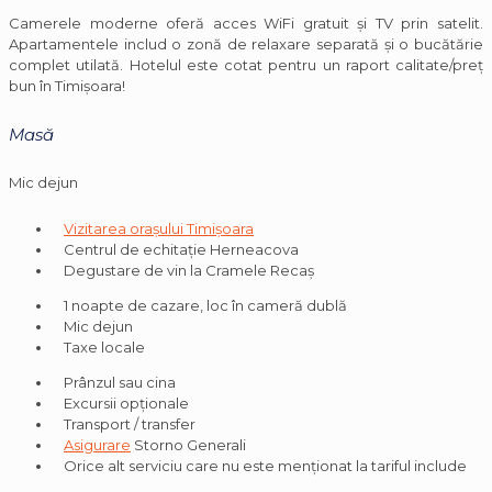
Camerele moderne oferă acces WiFi gratuit şi TV prin satelit.
Apartamentele includ o zonă de relaxare separată şi o bucătărie
complet utilată. Hotelul este cotat pentru un raport calitate/preţ
bun în Timişoara!
Masă
Mic dejun
Vizitarea orașului Timișoara
Centrul de echitație Herneacova
Degustare de vin la Cramele Recaș
1 noapte de cazare, loc în cameră dublă
Mic dejun
Taxe locale
Prânzul sau cina
Excursii opționale
Transport / transfer
Asigurare
Storno Generali
Orice alt serviciu care nu este menționat la tariful include