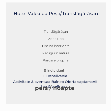
Hotel Valea cu Pești/Transfăgărășan
Transfăgărășan
Zona Spa
Piscină interioară
Refugiu în natură
Parcare proprie
Individual
Transilvania
Activitate & aventura
Balneo
Oferta saptamanii
Spa & wellness
pers / noapte