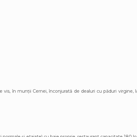
vis, în munții Cernei, înconjurată de dealuri cu păduri virgine,
normale și etajate) cu baie proprie, restaurant capacitate 180 locur