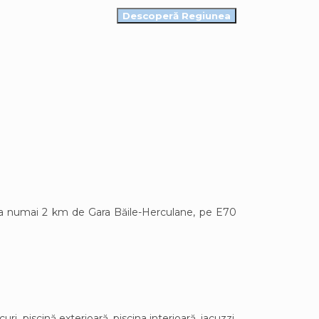
Descoperă Regiunea
la numai 2 km de Gara Băile-Herculane, pe E70
i, piscină exterioară, piscina interioară, jacuzzi,