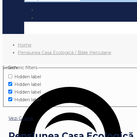
Home
Pensiunea Casa Ecologică / Băile Herculane
Search
Generic filters
Hidden label
Hidden label
Hidden label
Hidden label
Vezi Galerie
Pensiunea Casa Ecologică 