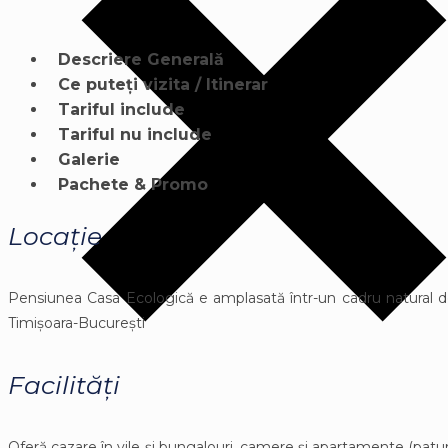
Descriere Generală
Ce puteți vizita / Itinerar
Tariful include
Tariful nu include
Galerie
Pachete & Promo
Locație
Pensiunea Casa Ecologică e amplasată într-un cadru natural de 
Timișoara-București
Facilități
Oferă cazare în vile și bungalouri, camere și apartamente (paturi 