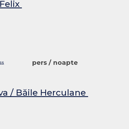
 Felix
pers / noapte
ss
va / Băile Herculane