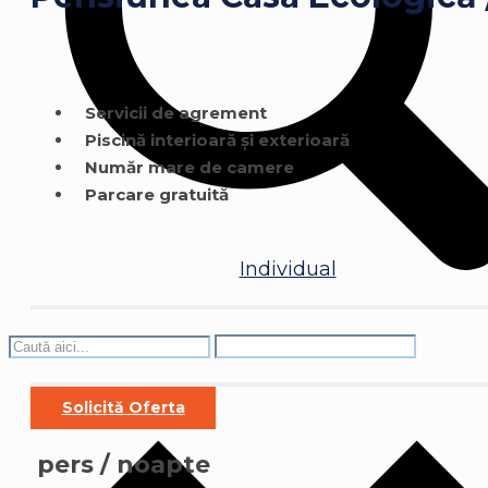
Servicii de agrement
Piscină interioară și exterioară
Număr mare de camere
Parcare gratuită
Individual
Solicită Oferta
pers / noapte