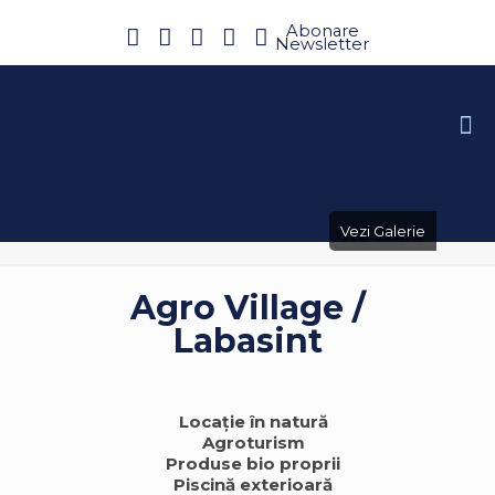
Abonare
Newsletter
Vezi Galerie
Agro Village /
Labasint
Locație în natură
Agroturism
Produse bio proprii
Piscină exterioară