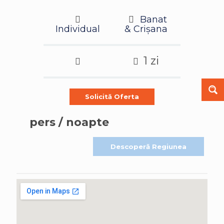
Banat
Individual
& Crișana
1 zi
Solicită Oferta
pers / noapte
Descoperă Regiunea