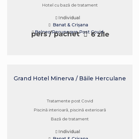
Hotel cu bază de tratament
Individual
Banat & Crișana
Balneo
Recuperare Post Covid
pers / pachet
6 zile
Grand Hotel Minerva / Băile Herculane
Tratamente post Covid
Piscină interioară, piscină exterioară
Bază de tratament
Individual
Banat & Crișana