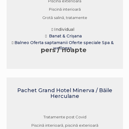
Piscină exterioară
Piscină interioară
Grotă salină, tratamente
Individual
Banat & Crișana
Balneo
Oferta saptamanii
Oferte speciale
Spa &
wellness
pers / noapte
Pachet Grand Hotel Minerva / Băile
Herculane
Tratamente post Covid
Piscină interioară, piscină exterioară