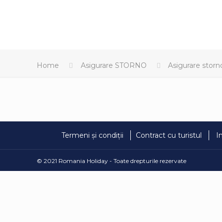
Home
Asigurare STORNO
Asigurare storn
Termeni și condiții
Contract cu turistul
I
© 2021 Romania Holiday - Toate drepturile rezervate