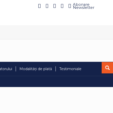
Abonare
Newsletter
torului
Modalități de plată
Testimoniale