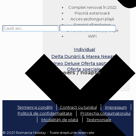
Complet renovat în 2022
Piscină exterioară
Acces șezlonguri plajă
Servicii all inclusive
Divertisment adulți și copii
WIFI
Individual
Delta Dunării & Marea Neagră
Balneo
Deluxe
Oferta saptamanii
Oferte speciale
pers / noapte
Termeni și condiții
Contract cu turistul
Impressum
Politică de confidențialitate
Protecția consumatorului
Modalități de plată
Testimoniale
© 2021 Romania Holiday - Toate drepturile rezervate