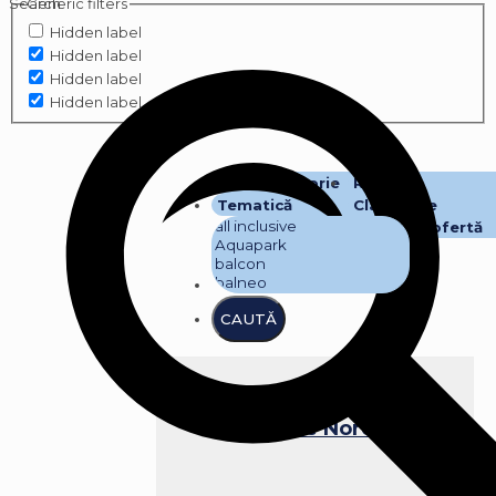
Search
Generic filters
Hidden label
Hidden label
Hidden label
Hidden label
Hotel Bacolux Koralio /
Eforie Nord