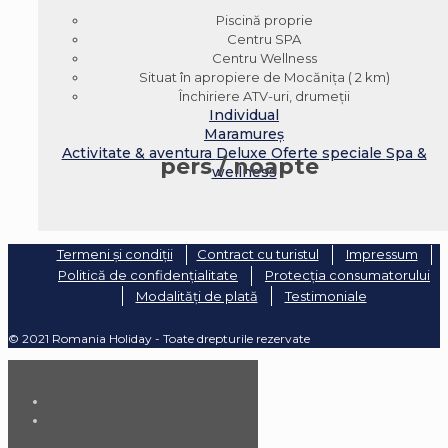
Piscină proprie
Centru SPA
Centru Wellness
Situat în apropiere de Mocăniţa ( 2 km)
Închiriere ATV-uri, drumeții
Individual
Maramureș
Activitate & aventura
Deluxe
Oferte speciale
Spa &
pers / noapte
wellness
Termeni și condiții
Contract cu turistul
Impressum
Politică de confidențialitate
Protecția consumatorului
Modalități de plată
Testimoniale
© 2021 Romania Holiday - Toate drepturile rezervate