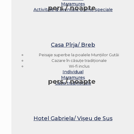
Maramureș
pers / noapte
Activitate & aventura
Oferte speciale
Casa Pîrja/ Breb
Peisaje superbe la poalele Munţiilor Gutȃi
Cazare în căsuţe tradiţionale
Wi-fi inclus
Individual
Maramureș
pers / noapte
Case tradiționale
Hotel Gabriela/ Vişeu de Sus