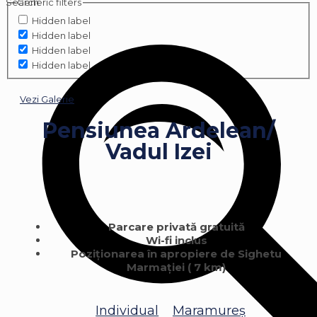
Search
Generic filters
Hidden label
Hidden label
Hidden label
Hidden label
Vezi Galerie
Pensiunea Ardelean/
Vadul Izei
Parcare privată gratuită
Wi-fi inclus
Poziţionarea în apropiere de Sighetu
Marmaţiei ( 7 km)
Individual
Maramureș