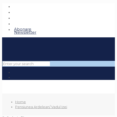
Abonare
Newsletter
Home
Pensiunea Ardelean/ Vadul Izei