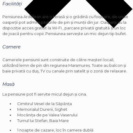
Facilități
Pensiunea Ardelean are o terasă şi o grădină cu foişoare, de unde
oaspeţii pot admira pădurile de pin şi munţii din jur. Oaspeţii au la
dispoziţie acces gratuit la Wi-Fi , parcare privată gratuită şi un loc
de joacă pentru copii. Pensiunea serveşte un mic dejun tip bufet.
Camere
Camerele pensiunii sunt construite de către meşteri locali,
utilizând lemn de pin din regiunea Maramureş. Toate au balcon şi
baie privată cu duş, TV cu canale prin satelit şi o zonă de relaxare.
Masă
La pensiune pot fi servite micul dejun și cina.
Cimitirul Vesel de la Săpȃnţa
Memorialul Durerii, Sighet
Mocăniţa de pe Valea Vaserului
Turnul lui Stefan, Baia Mare
1 noapte de cazare, loc în camera dublă