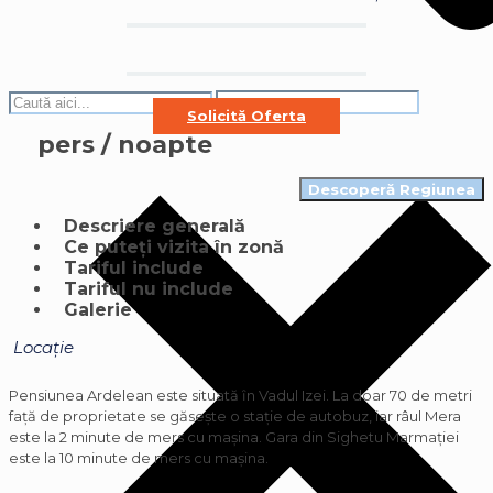
Solicită Oferta
pers / noapte
Descoperă Regiunea
Descriere generală
Ce puteți vizita în zonă
Tariful include
Tariful nu include
Galerie
Locație
Pensiunea Ardelean este situată ȋn Vadul Izei. La doar 70 de metri
faţă de proprietate se găseşte o staţie de autobuz, iar râul Mera
este la 2 minute de mers cu maşina. Gara din Sighetu Marmaţiei
este la 10 minute de mers cu maşina.