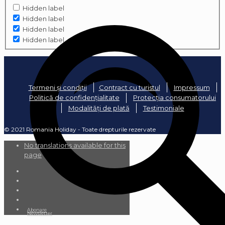
Hidden label
Hidden label
Hidden label
Hidden label
Termeni și condiții
Contract cu turistul
Impressum
Politică de confidențialitate
Protecția consumatorului
Modalități de plată
Testimoniale
© 2021 Romania Holiday - Toate drepturile rezervate
No translations available for this
page
Abonare
Newsletter