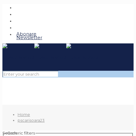
Abonare
Newsletter
Home
pscarisoara23
Search
Generic filters