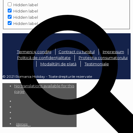
Hidden label
Hidden label
Hidden label
Hidden label
Termeni și condiții
Contract cu turistul
Impressum
Politică de confidențialitate
Protecția consumatorului
Modalități de plată
Testimoniale
© 2021 Romania Holiday - Toate drepturile rezervate
No translations available for this
page
Abonare
Newsletter