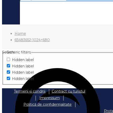
Home
65483652-1024×680
Search
Generic filters
Hidden label
Hidden label
Hidden label
Hidden label
Termeni și condiții
Contract cu turistul
Impressum
Politică de confidențialitate
Prot