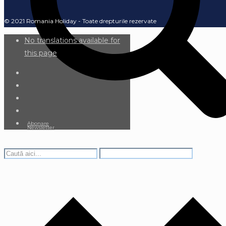
© 2021 Romania Holiday - Toate drepturile rezervate
No translations available for
this page
Abonare
Newsletter