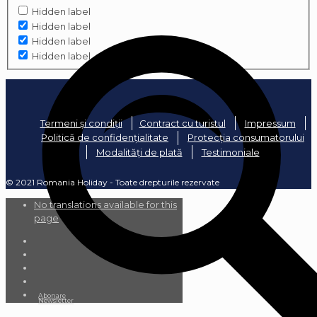
Hidden label
Hidden label
Hidden label
Hidden label
Termeni și condiții
Contract cu turistul
Impressum
Politică de confidențialitate
Protecția consumatorului
Modalități de plată
Testimoniale
© 2021 Romania Holiday - Toate drepturile rezervate
No translations available for this
page
Abonare
Newsletter