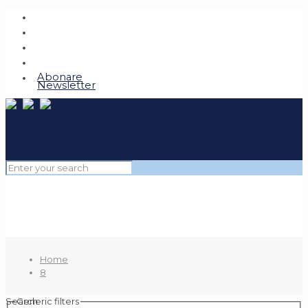
Abonare
Newsletter
Home
8
Search
Generic filters