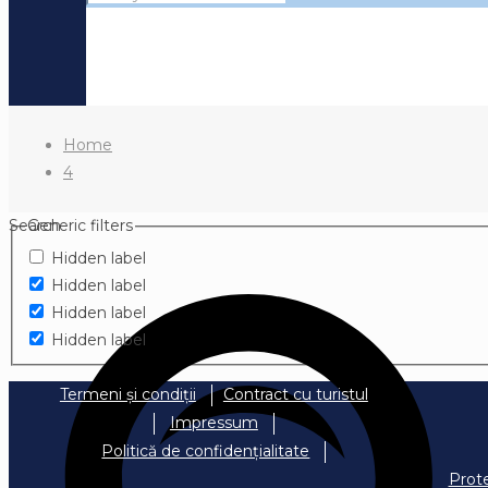
Home
4
Search
Generic filters
Hidden label
Hidden label
Hidden label
Hidden label
Termeni și condiții
Contract cu turistul
Impressum
Politică de confidențialitate
Prot