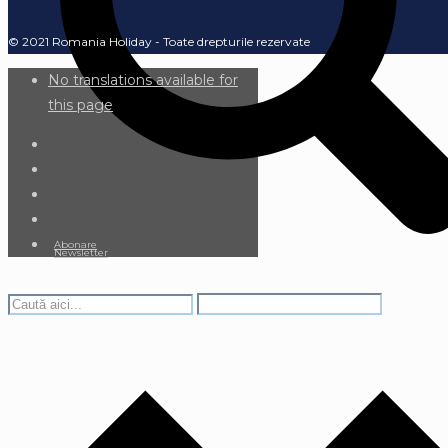
© 2021 Romania Holiday - Toate drepturile rezervate
No translations available for
this page
Abonare
Newsletter