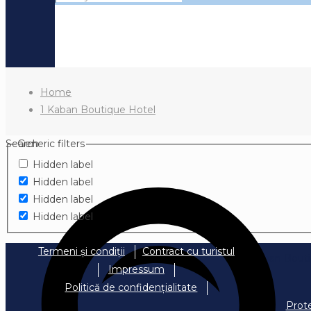
Home
1 Kaban Boutique Hotel
Search
Generic filters
Hidden label
Hidden label
Hidden label
Hidden label
Termeni și condiții
Contract cu turistul
Impressum
Politică de confidențialitate
Prot