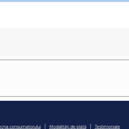
ecția consumatorului
Modalități de plată
Testimoniale