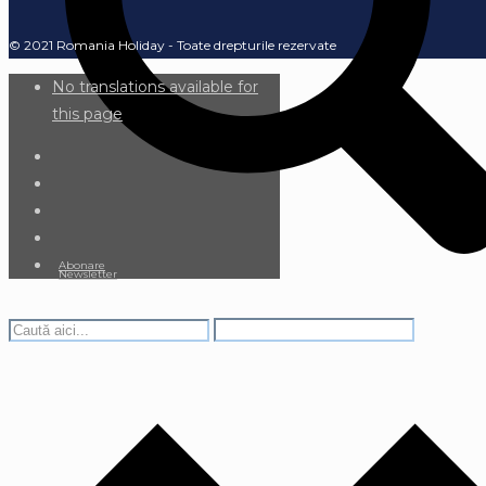
© 2021 Romania Holiday - Toate drepturile rezervate
No translations available for
this page
Abonare
Newsletter