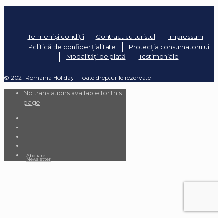
Termeni și condiții
Contract cu turistul
Impressum
Politică de confidențialitate
Protecția consumatorului
Modalități de plată
Testimoniale
© 2021 Romania Holiday - Toate drepturile rezervate
No translations available for this
page
Abonare
Newsletter