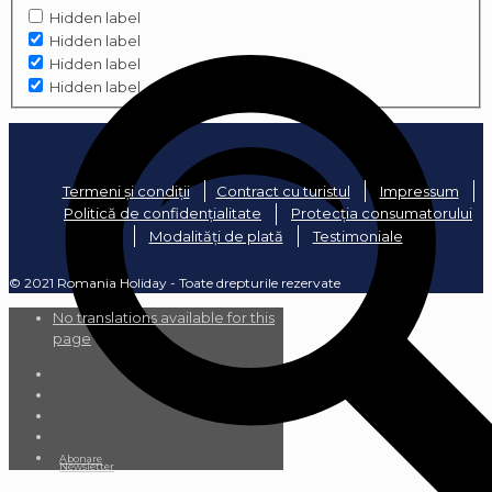
Hidden label
Hidden label
Hidden label
Hidden label
Termeni și condiții
Contract cu turistul
Impressum
Politică de confidențialitate
Protecția consumatorului
Modalități de plată
Testimoniale
© 2021 Romania Holiday - Toate drepturile rezervate
No translations available for this
page
Abonare
Newsletter