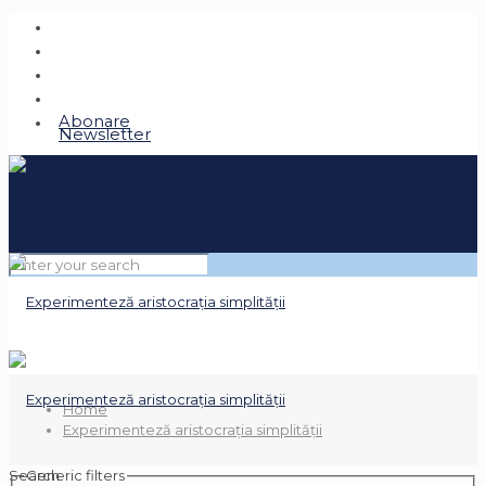
Abonare
Newsletter
Home
Experimenteză aristocrația simplității
Search
Generic filters