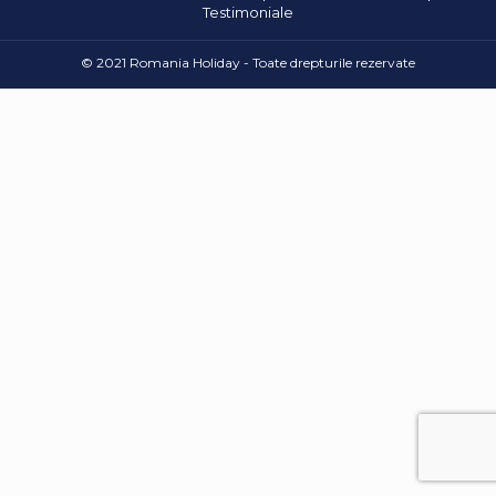
Testimoniale
© 2021 Romania Holiday - Toate drepturile rezervate