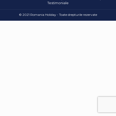
Testimoniale
© 2021 Romania Holiday - Toate drepturile rezervate