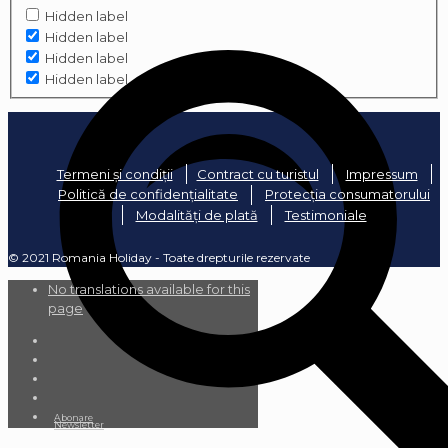
Hidden label
Hidden label
Hidden label
Hidden label
Termeni și condiții
Contract cu turistul
Impressum
Politică de confidențialitate
Protecția consumatorului
Modalități de plată
Testimoniale
© 2021 Romania Holiday - Toate drepturile rezervate
No translations available for this
page
Abonare
Newsletter