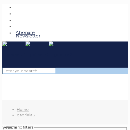
Abonare
Newsletter
Home
gabriela 2
Search
Generic filters