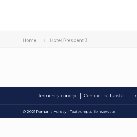
Home
Hotel President 3
Termeni și condiții
Contract cu turistul
I
© 2021 Romania Holiday - Toate drepturile rezervate