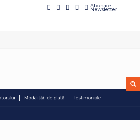
Abonare
Newsletter
torului
Modalități de plată
Testimoniale