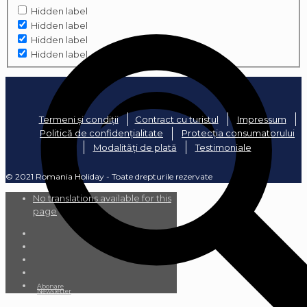
Hidden label
Hidden label
Hidden label
Hidden label
Termeni și condiții
Contract cu turistul
Impressum
Politică de confidențialitate
Protecția consumatorului
Modalități de plată
Testimoniale
© 2021 Romania Holiday - Toate drepturile rezervate
No translations available for this
page
Abonare
Newsletter