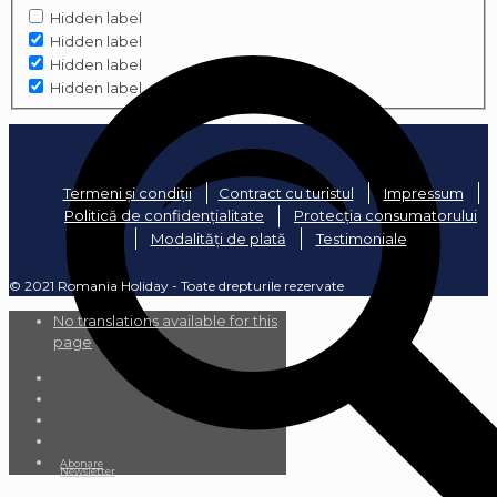
Hidden label
Hidden label
Hidden label
Hidden label
Termeni și condiții
Contract cu turistul
Impressum
Politică de confidențialitate
Protecția consumatorului
Modalități de plată
Testimoniale
© 2021 Romania Holiday - Toate drepturile rezervate
No translations available for this
page
Abonare
Newsletter