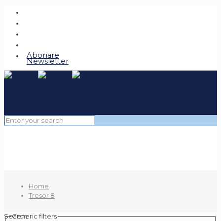
Abonare
Newsletter
Home
Tresor 8
Search
Generic filters