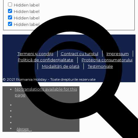
Hidden label
Hidden label
Hidden label
Hidden label
Termeni și condiții
Contract cu turistul
Impressum
Politică de confidențialitate
Protecția consumatorului
Modalități de plată
Testimoniale
© 2021 Romania Holiday - Toate drepturile rezervate
No translations available for this
page
Abonare
Newsletter