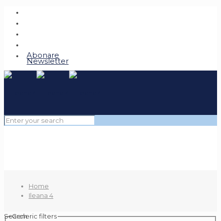
Abonare
Newsletter
Home
Ileana 4
Search
Generic filters