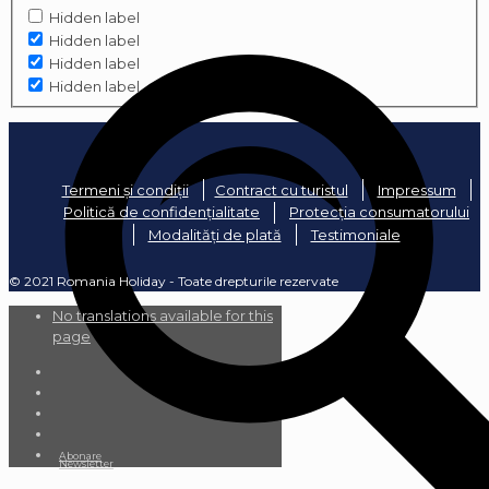
Hidden label
Hidden label
Hidden label
Hidden label
Termeni și condiții
Contract cu turistul
Impressum
Politică de confidențialitate
Protecția consumatorului
Modalități de plată
Testimoniale
© 2021 Romania Holiday - Toate drepturile rezervate
No translations available for this
page
Abonare
Newsletter