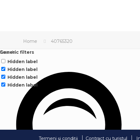
Home
40765320
Search
Generic filters
Hidden label
Hidden label
Hidden label
Hidden label
Termeni și condiții
Contract cu turistul
I