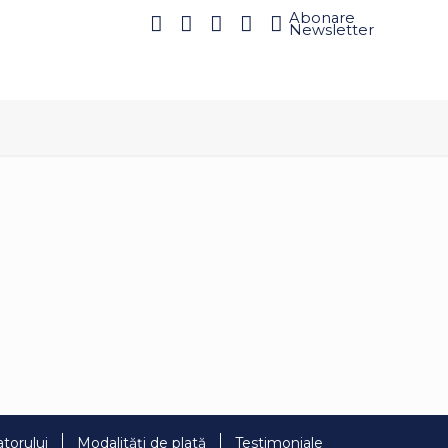
Abonare
Newsletter
torului
Modalități de plată
Testimoniale