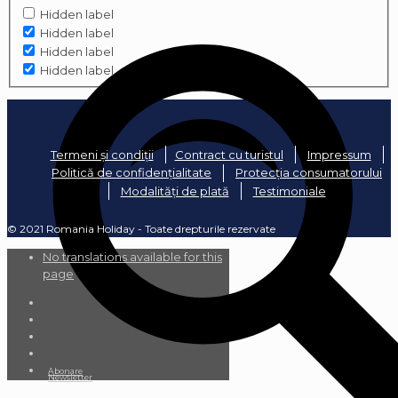
Hidden label
Hidden label
Hidden label
Hidden label
Termeni și condiții
Contract cu turistul
Impressum
Politică de confidențialitate
Protecția consumatorului
Modalități de plată
Testimoniale
© 2021 Romania Holiday - Toate drepturile rezervate
No translations available for this
page
Abonare
Newsletter