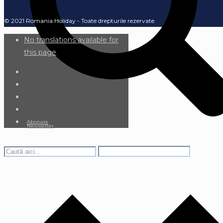
© 2021 Romania Holiday - Toate drepturile rezervate
No translations available for
this page
Abonare
Newsletter