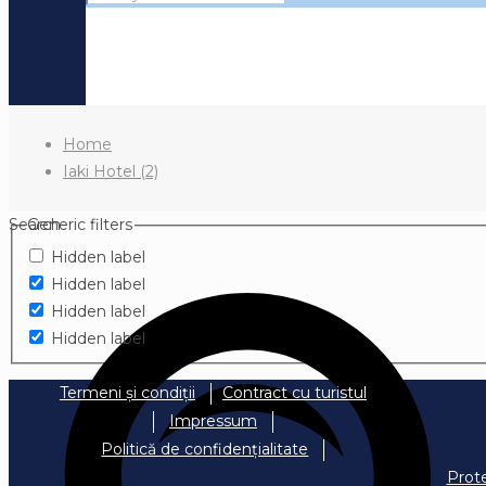
Home
Iaki Hotel (2)
Search
Generic filters
Hidden label
Hidden label
Hidden label
Hidden label
Termeni și condiții
Contract cu turistul
Impressum
Politică de confidențialitate
Prot