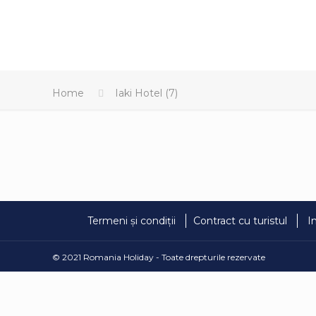
Home
Iaki Hotel (7)
Termeni și condiții
Contract cu turistul
I
© 2021 Romania Holiday - Toate drepturile rezervate