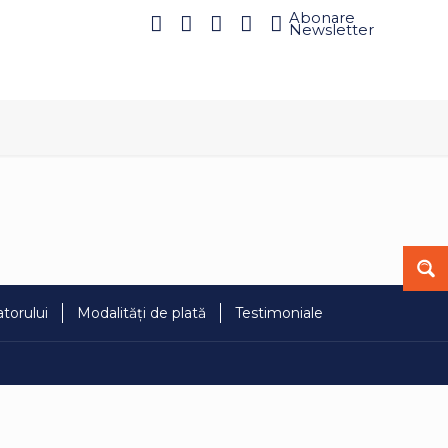
Abonare
Newsletter
torului
Modalități de plată
Testimoniale