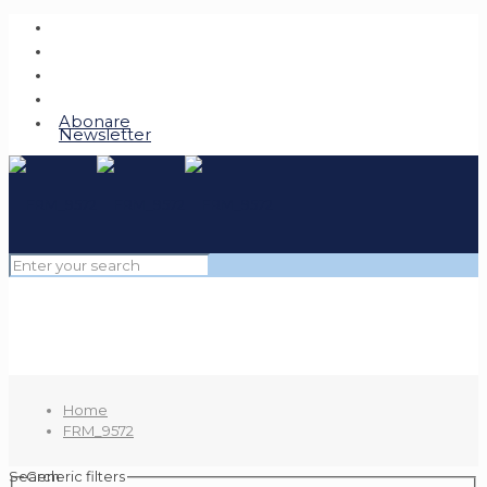
Abonare
Newsletter
Home
FRM_9572
Search
Generic filters