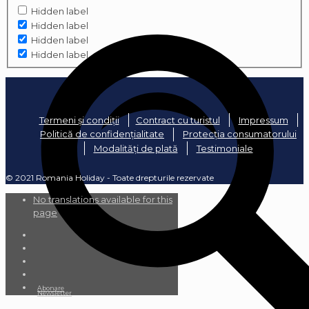
Hidden label
Hidden label
Hidden label
Hidden label
Termeni și condiții
Contract cu turistul
Impressum
Politică de confidențialitate
Protecția consumatorului
Modalități de plată
Testimoniale
© 2021 Romania Holiday - Toate drepturile rezervate
No translations available for this
page
Abonare
Newsletter