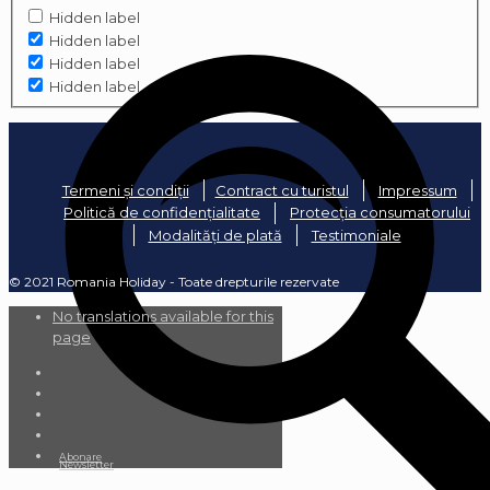
Hidden label
Hidden label
Hidden label
Hidden label
Termeni și condiții
Contract cu turistul
Impressum
Politică de confidențialitate
Protecția consumatorului
Modalități de plată
Testimoniale
© 2021 Romania Holiday - Toate drepturile rezervate
No translations available for this
page
Abonare
Newsletter