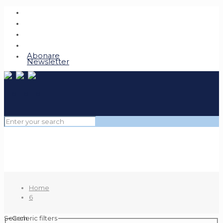
Abonare
Newsletter
Home
6
Search
Generic filters