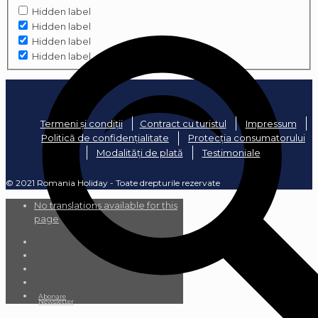
Hidden label
Hidden label
Hidden label
Hidden label
Termeni și condiții
Contract cu turistul
Impressum
Politică de confidențialitate
Protecția consumatorului
Modalități de plată
Testimoniale
© 2021 Romania Holiday - Toate drepturile rezervate
No translations available for this
page
Abonare
Newsletter